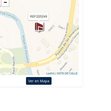
−
REF:225249
Leaflet
|
VISTA DE CALLE
Ver en Mapa