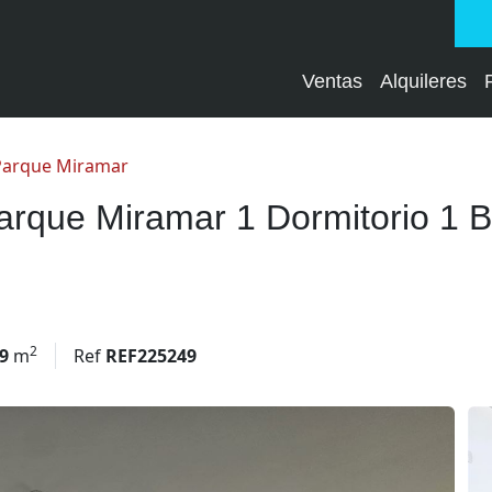
Ventas
Alquileres
Parque Miramar
Parque Miramar 1 Dormitorio 1 
2
39
m
Ref
REF225249