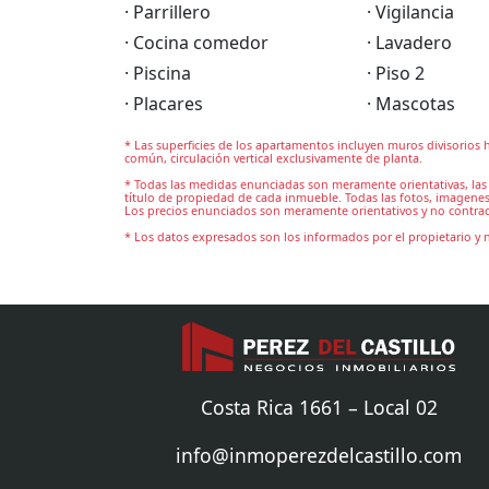
· Parrillero
· Vigilancia
· Cocina comedor
· Lavadero
· Piscina
· Piso 2
· Placares
· Mascotas
* Las superficies de los apartamentos incluyen muros divisorios h
común, circulación vertical exclusivamente de planta.
* Todas las medidas enunciadas son meramente orientativas, las 
título de propiedad de cada inmueble. Todas las fotos, imagenes
Los precios enunciados son meramente orientativos y no contrac
* Los datos expresados son los informados por el propietario y 
Costa Rica 1661 – Local 02
info@inmoperezdelcastillo.com