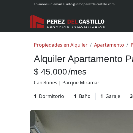
Envíanos un email a:
info@inmoperezdelcastillo.com
Propiedades en Alquiler
Apartamento
Alquiler Apartamento 
$ 45.000
/mes
Canelones | Parque Miramar
1
Dormitorio
1
Baño
1
Garaje