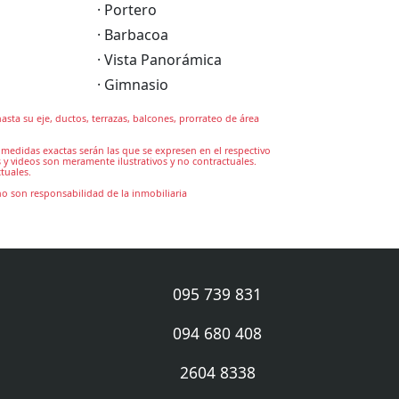
· Portero
· Barbacoa
· Vista Panorámica
· Gimnasio
asta su eje, ductos, terrazas, balcones, prorrateo de área
medidas exactas serán las que se expresen en el respectivo
 y videos son meramente ilustrativos y no contractuales.
tuales.
no son responsabilidad de la inmobiliaria
095 739 831
094 680 408
2604 8338