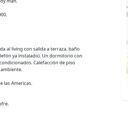
ndy man.
000.
 al living con salida a terraza. baño
efón ya instalado). Un dormitorio con
 acondicionados. Calefacción de piso
r ambiente.
e las Americas.
fre.