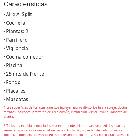
Características
· Aire A. Split
· Cochera
· Plantas: 2
· Parrillero
· Vigilancia
· Cocina comedor
· Piscina
· 25 mts de frente
· Fondo
· Placares
· Mascotas
* Las superficies de los apartamentos incluyen muros divisorios hasta su eje, ductos,
terrazas, balcones, prorrateo de área común, circulación vertical exclusivamente de
planta.
* Todas las medidas enunciadas son meramente orientativas, las medidas exactas
serán las que se expresen en el respectivo título de propiedad de cada inmueble.
Todas las fotos, imagenes y videos son meramente ilustrativos y no contractuales. Los