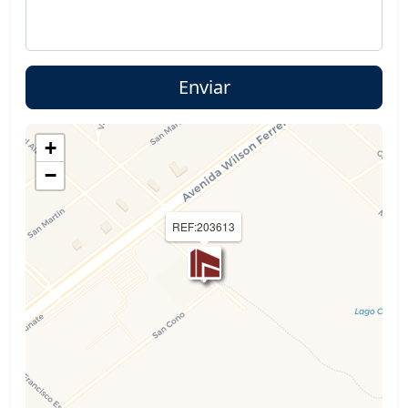
+
−
REF:203613