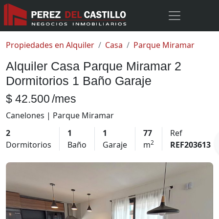
Propiedades en Alquiler
Casa
Parque Miramar
Alquiler Casa Parque Miramar 2
Dormitorios 1 Baño Garaje
$ 42.500
/mes
Canelones | Parque Miramar
2
1
1
77
Ref
2
Dormitorios
Baño
Garaje
m
REF203613