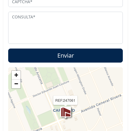
+
−
REF:247061