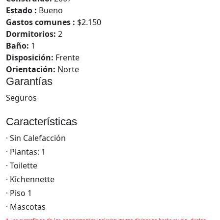
Estado :
Bueno
Gastos comunes :
$2.150
Dormitorios:
2
Baño:
1
Disposición:
Frente
Orientación:
Norte
Garantías
Seguros
Características
· Sin Calefacción
· Plantas: 1
· Toilette
· Kichennette
· Piso 1
· Mascotas
* Las superficies de los apartamentos incluyen muros divisorios hasta su eje, ductos,