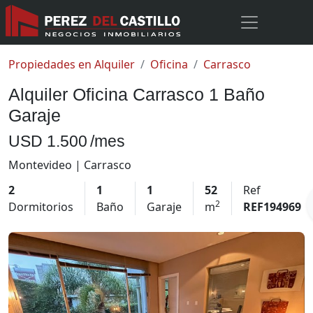
Propiedades en Alquiler
Oficina
Carrasco
Alquiler Oficina Carrasco 1 Baño
Garaje
USD 1.500
/mes
Montevideo | Carrasco
2
1
1
52
Ref
2
Dormitorios
Baño
Garaje
m
REF194969