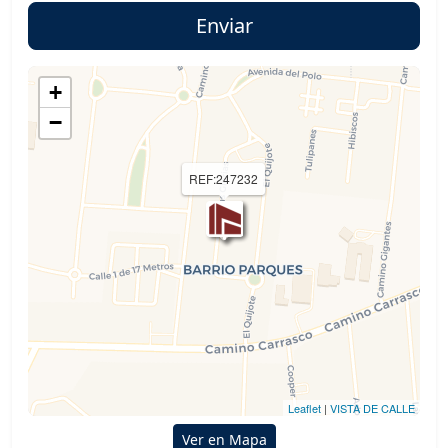
+
−
REF:247232
Leaflet
|
VISTA DE CALLE
Ver en Mapa