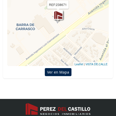
REF:238671
Leaflet
|
VISTA DE CALLE
Ver en Mapa