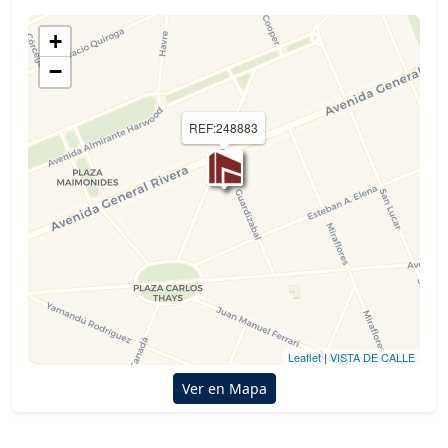
+
−
REF:248883
Leaflet
|
VISTA DE CALLE
Ver en Mapa