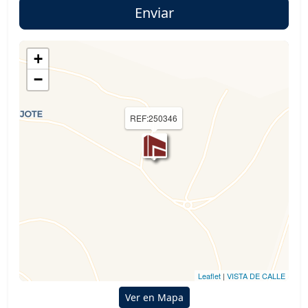
+
−
REF:250346
Leaflet
|
VISTA DE CALLE
Ver en Mapa