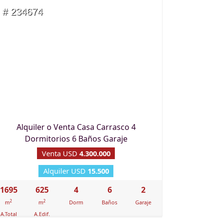
# 234674
Alquiler o Venta Casa Carrasco 4
Dormitorios 6 Baños Garaje
Venta USD
4.300.000
Alquiler USD
15.500
1695
625
4
6
2
2
2
m
m
Dorm
Baños
Garaje
A.Total
A.Edif.