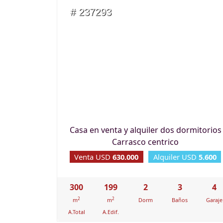
# 237293
Casa en venta y alquiler dos dormitorios
Carrasco centrico
Venta USD
630.000
Alquiler USD
5.600
300
199
2
3
4
2
2
m
m
Dorm
Baños
Garaje
A.Total
A.Edif.