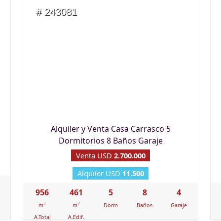
# 243081
Alquiler y Venta Casa Carrasco 5
Dormitorios 8 Baños Garaje
Venta USD
2.700.000
Alquiler USD
11.500
956
461
5
8
4
2
2
m
m
Dorm
Baños
Garaje
A.Total
A.Edif.